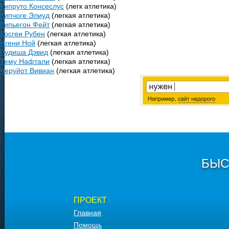
Кипруто Консеслус
(легк атлетика)
Кипчоге Элиуд
(легкая атлетика)
Кипьегон Фейт
(легкая атлетика)
Косгеи Рубен
(легкая атлетика)
Нгени Ной
(легкая атлетика)
Рудиша Дэвид
(легкая атлетика)
Тему Нафтали
(легкая атлетика)
Черуйот Вивиан
(легкая атлетика)
БЫС
ПРОЕКТ
Главная
Помощь