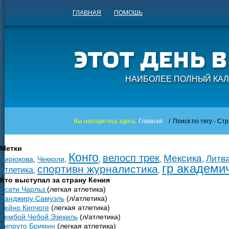
ГЛАВНАЯ
ПОМОЩЬ
НАИБОЛЕЕ ПОЛНЫЙ КАЛ
Вы находитесь здесь:
Главная
/
Поиск по тегу - Ст
Метки
Конго
велосп трек
Мексика
Литв
Бирюкова
,
Чекколи
,
,
,
,
гр академи
спортивн журналистика
атлетика
,
,
Кто выступал за страну Кения
Асати Чарльз
(легкая атлетика)
Ванджиру Самуэль
(л/атлетика)
Кейно Кипчоге
(легкая атлетика)
Кембой Чебой Эзекиль
(л/атлетика)
Кипруто Бримин
(легкая атлетика)