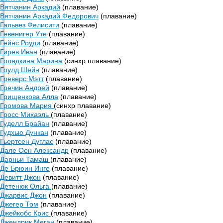
Вятчанин Аркадий
(плавание)
Вятчанин Аркадий Федорович
(плавание)
Гальвез Фелисити
(плавание)
Гевенигер Уте
(плавание)
Гейнс Роуди
(плавание)
Гирёв Иван
(плавание)
Голядкина Марина
(синхр плавание)
Гоулд Шейн
(плавание)
Греверс Мэтт
(плавание)
Гречин Андрей
(плавание)
Грищенкова Алла
(плавание)
Громова Мария
(синхр плавание)
Гросс Михаэль
(плавание)
Гуделл Брайан
(плавание)
Гудхью Дункан
(плавание)
Гьертсен Дуглас
(плавание)
Дале Оен Александр
(плавание)
Дарньи Тамаш
(плавание)
Де Брюин Инге
(плавание)
Девитт Джон
(плавание)
Детенюк Ольга
(плавание)
Джарвис Джон
(плавание)
Джегер Том
(плавание)
Джейкобс Крис
(плавание)
Джендрик Меган
(плавание)