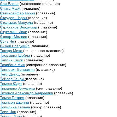
Соя Елена
(синхронное плавание)
Спитц Марк
(плавание)
Стайнсайфер Кэрри
(плавание)
Стаудер Шэрон
(плавание)
Стельмах Мануэла
(плавание)
Стружанов Владимир
(плавание)
Стуколкин Ивар
(плавание)
Стюарт Мелвин
(плавание)
Сунь Ян
(плавание)
Сычев Владимир
(плавание)
Такеда Михо
(синхронное плавание)
Таормина Шейла
(плавание)
Таппин Эшли
(плавание)
Тачибана Мия
(синхронное плавание)
Таянович Вениамин
(плавание)
Тейл Дэвид
(плавание)
Тейлор Генри
(плавание)
Темеш Юдит
(плавание)
Тиманина Анжелика
(син плавание)
Тихонов Александр Андреевич
(плавание)
Томас Петрия
(плавание)
Томпсон Дженни
(плавание)
Топилина Гелена
(синхр плавание)
Торп Иан
(плавание)
Торрес Дара
(плавание)