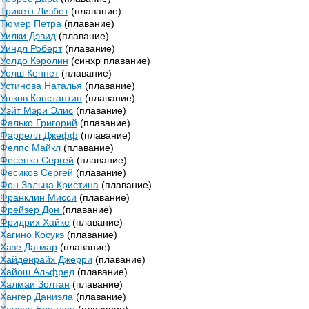
Трикетт Лизбет
(плавание)
Тюмер Петра
(плавание)
Уилки Дэвид
(плавание)
Уиндл Роберт
(плавание)
Уолдо Кэролин
(синхр плавание)
Уолш Кеннет
(плавание)
Устинова Наталья
(плавание)
Ушков Константин
(плавание)
Уэйт Мэри Элис
(плавание)
Фалько Григорий
(плавание)
Фаррелл Джефф
(плавание)
Фелпс Майкл
(плавание)
Фесенко Сергей
(плавание)
Фесиков Сергей
(плавание)
Фон Зальца Кристина
(плавание)
Франклин Мисси
(плавание)
Фрейзер Дон
(плавание)
Фридрих Хайке
(плавание)
Хагино Косукэ
(плавание)
Хазе Дагмар
(плавание)
Хайденрайх Джерри
(плавание)
Хайош Альфред
(плавание)
Халмаи Золтан
(плавание)
Хангер Даниэла
(плавание)