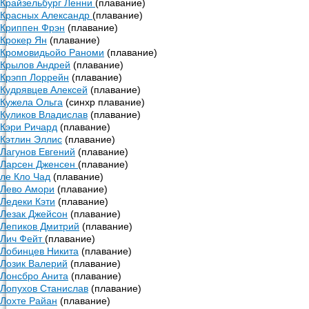
Крайзельбург Ленни
(плавание)
Красных Александр
(плавание)
Криппен Фрэн
(плавание)
Крокер Ян
(плавание)
Кромовидьойо Раноми
(плавание)
Крылов Андрей
(плавание)
Крэпп Лоррейн
(плавание)
Кудрявцев Алексей
(плавание)
Кужела Ольга
(синхр плавание)
Куликов Владислав
(плавание)
Кэри Ричард
(плавание)
Кэтлин Эллис
(плавание)
Лагунов Евгений
(плавание)
Ларсен Дженсен
(плавание)
ле Кло Чад
(плавание)
Лево Амори
(плавание)
Ледеки Кэти
(плавание)
Лезак Джейсон
(плавание)
Лепиков Дмитрий
(плавание)
Лич Фейт
(плавание)
Лобинцев Никита
(плавание)
Лозик Валерий
(плавание)
Лонсбро Анита
(плавание)
Лопухов Станислав
(плавание)
Лохте Райан
(плавание)