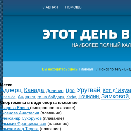
ГЛАВНАЯ
ПОМОЩЬ
НАИБОЛЕЕ ПОЛНЫЙ КАЛ
Вы находитесь здесь:
Главная
/
Поиск по тегу - Ви
Метки
Уругвай
Адлерц
Канада
Кот-д`Ивуа
Долинин
Цяо
,
,
,
,
,
Замковой
Точилин
Андреев
,
,
гр на байдарк
,
,
,
Кафу
стрельба
Спортсмены в виде спорта плавание
Азарова Елена
(синхронное плавание)
Аксенова Анастасия
(плавание)
Александр Сухоруков
(плавание)
Альмсик Франциска ван
(плавание)
Альсхаммар Тереза
(плавание)