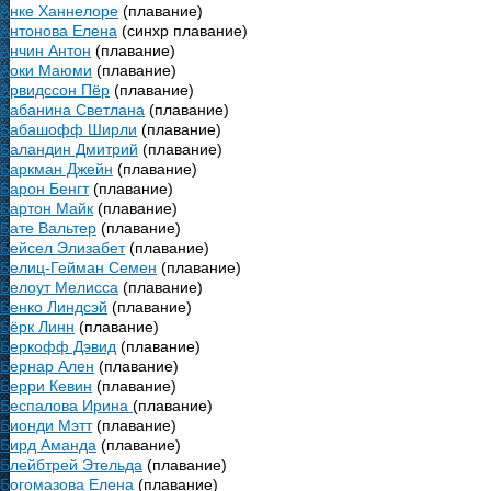
Анке Ханнелоре
(плавание)
Антонова Елена
(синхр плавание)
Анчин Антон
(плавание)
Аоки Маюми
(плавание)
Арвидссон Пёр
(плавание)
Бабанина Светлана
(плавание)
Бабашофф Ширли
(плавание)
Баландин Дмитрий
(плавание)
Баркман Джейн
(плавание)
Барон Бенгт
(плавание)
Бартон Майк
(плавание)
Бате Вальтер
(плавание)
Бейсел Элизабет
(плавание)
Белиц-Гейман Семен
(плавание)
Белоут Мелисса
(плавание)
Бенко Линдсэй
(плавание)
Бёрк Линн
(плавание)
Беркофф Дэвид
(плавание)
Бернар Ален
(плавание)
Берри Кевин
(плавание)
Беспалова Ирина
(плавание)
Бионди Мэтт
(плавание)
Бирд Аманда
(плавание)
Блейбтрей Этельда
(плавание)
Богомазова Елена
(плавание)