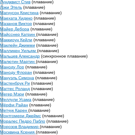
Лундквист Стив
(плавание)
Лэки Этель
(плавание)
Магнусон Кристина
(плавание)
Маехата Хидеко
(плавание)
Мазанов Виктор
(плавание)
Майер Дебора
(плавание)
Майсснер Катрин
(плавание)
Маккиоун Кейли
(плавание)
Маклейн Джимми
(плавание)
Малликен Уильям
(плавание)
Мальцев Александр
(синхронное плавание)
Малютин Мартин
(плавание)
Маноду Лор
(плавание)
Маноду Флоран
(плавание)
Мануэль Симона
(плавание)
Мастенбрук Ри
(плавание)
Маттес Роланд
(плавание)
Мегер Мэри
(плавание)
Меллули Усама
(плавание)
Мёрфи Райан
(плавание)
Метчук Карен
(плавание)
Монтгомери Джеймс
(плавание)
Моралес Педро Пабло
(плавание)
Морозов Владимир
(плавание)
Москвина Ксения
(плавание)