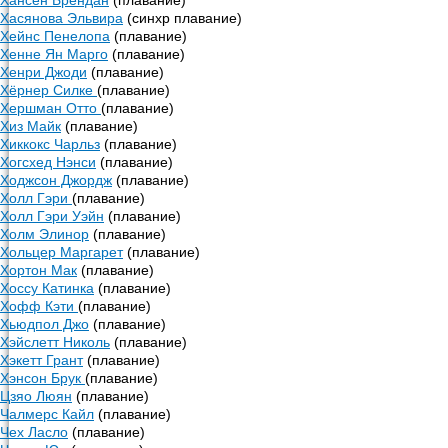
Хансен Брендан
(плавание)
Хасянова Эльвира
(синхр плавание)
Хейнс Пенелопа
(плавание)
Хенне Ян Марго
(плавание)
Хенри Джоди
(плавание)
Хёрнер Силке
(плавание)
Хершман Отто
(плавание)
Хиз Майк
(плавание)
Хиккокс Чарльз
(плавание)
Хогсхед Нэнси
(плавание)
Ходжсон Джордж
(плавание)
Холл Гэри
(плавание)
Холл Гэри Уэйн
(плавание)
Холм Элинор
(плавание)
Хольцер Маргарет
(плавание)
Хортон Мак
(плавание)
Хоссу Катинка
(плавание)
Хофф Кэти
(плавание)
Хьюдпол Джо
(плавание)
Хэйслетт Николь
(плавание)
Хэкетт Грант
(плавание)
Хэнсон Брук
(плавание)
Цзяо Люян
(плавание)
Чалмерс Кайл
(плавание)
Чех Ласло
(плавание)