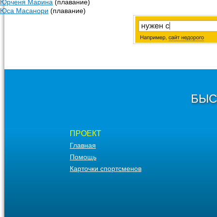
Юрченя Марина
(плавание)
Юса Масанори
(плавание)
БЫС
ПРОЕКТ
Главная
Помощь
Карточки спортсменов