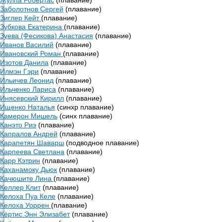
Жулпа Робертас
(плавание)
Заболотнов Сергей
(плавание)
Зиглер Кейт
(плавание)
Зубкова Екатерина
(плавание)
Зуева (Фесикова) Анастасия
(плавание)
Иванов Василий
(плавание)
Ивановский Роман
(плавание)
Изотов Данила
(плавание)
Илмэн Гэри
(плавание)
Ильичев Леонид
(плавание)
Ильченко Лариса
(плавание)
Инясевский Кирилл
(плавание)
Ищенко Наталья
(синхр плавание)
Камерон Мишель
(синх плавание)
Канэто Риэ
(плавание)
Капралов Андрей
(плавание)
Карапетян Шаварш
(подводное плавание)
Карпеева Светлана
(плавание)
Карр Кэтрин
(плавание)
Каханамоку Дьюк
(плавание)
Качюшите Лина
(плавание)
Келлер Клит
(плавание)
Келоха Пуа Келе
(плавание)
Келоха Уоррен
(плавание)
Кёртис Энн Элизабет
(плавание)