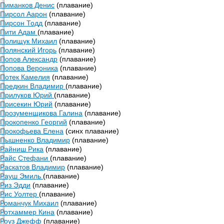
Пиманков Денис
(плавание)
Пирсол Аарон
(плавание)
Пирсон Тодд
(плавание)
Пити Адам
(плавание)
Полищук Михаил
(плавание)
Полянский Игорь
(плавание)
Попов Александр
(плавание)
Попова Вероника
(плавание)
Потек Камелия
(плавание)
Предкин Владимир
(плавание)
Прилуков Юрий
(плавание)
Присекин Юрий
(плавание)
Прозуменщикова Галина
(плавание)
Прокопенко Георгий
(плавание)
Прокофьева Елена
(синх плавание)
Пышненко Владимир
(плавание)
Райниш Рика
(плавание)
Райс Стефани
(плавание)
Раскатов Владимир
(плавание)
Рауш Эмиль
(плавание)
Риз Эдди
(плавание)
Рис Уолтер
(плавание)
Романчук Михаил
(плавание)
Ротхаммер Кина
(плавание)
Роуз Джефф
(плавание)