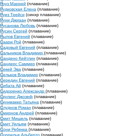
Роуз Маррей
(плавание)
Рудковская Елена
(плавание)
Руиз Трейси
(синхр плавание)
Руни Джиаан
(плавание)
Русанова Любовь
(плавание)
Русин Сергей
(плавание)
Рылов Евгений
(плавание)
Саари Рой
(плавание)
Садовый Евгений
(плавание)
Сальников Владимир
(плавание)
Сандено Кейтлин
(плавание)
Сандерс Саммер
(плавание)
Секей Эва
(плавание)
Сельков Владимир
(плавание)
Середин Евгений
(плавание)
Сибата Ай
(плавание)
Сидоренко Александр
(плавание)
Скулинг Джозеф
(плавание)
Скунмакер Татьяна
(плавание)
Слуднов Роман
(плавание)
Смирнов Андрей
(плавание)
Смит Мишель
(плавание)
Смит Уильям
(плавание)
Сони Ребекка
(плавание)
Соррилья Альберто
(плавание)