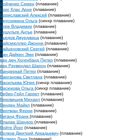
Бойченко Семен
(плавание)
Борг Клас Арне
(плавание)
Бориславский Алексей
(плавание)
Брусникина Ольга
(синхр плавание)
Буре Владимир
(плавание)
Бушульте Антье
(плавание)
Бьедов Джурджица
(плавание)
Вайсмюллер Джонни
(плавание)
Вайцеховский Сергей
(плавание)
Ван Дайкен Эми
(плавание)
ван ден Хогенбанд Питер
(плавание)
ван Раувендал Шарон
(плавание)
Вандеркай Питер
(плавание)
Варганова Светлана
(плавание)
Васильева Юлия
(синхр плавание)
Васюкова Ольга
(синхр плавание)
Вебер-Гейл Гаррет
(плавание)
Вековищев Михаил
(плавание)
Венден Майкл
(плавание)
Вертман Ферри
(плавание)
Виганд Франк
(плавание)
Владар Шандор
(плавание)
Войте Йорг
(плавание)
Волков Дмитрий Аркадьевич
(плавание)
Волмер Дана
(плавание)