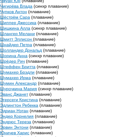
Чжуан Юн
(плавание)
Чигирёва Влада
(синхр плавание)
Чупков Антон
(плавание)
Шёстрём Сара
(плавание)
Шиппер Джессика
(плавание)
Шишкина Алла
(синхр плавание)
Шлангер Мелани
(плавание)
Шмитт Эллисон
(плавание)
Шнайдер Петра
(плавание)
Шолландер Дональд
(плавание)
Шорина Анна
(синхр плавание)
Шрёдер Рич
(плавание)
Штеффен Бритта
(плавание)
Шумахер Брэдли
(плавание)
Шумахер Ирма
(плавание)
Шумин Александр
(плавание)
Шурочкина Мария
(синхр плавание)
Эванс Джанет
(плавание)
Эгерсеги Кристина
(плавание)
Эдлингтон Ребекка
(плавание)
Эдриан Нэтан
(плавание)
Эндер Корнелия
(плавание)
Эндрюс Тереза
(плавание)
Эрвин Энтони
(плавание)
Юничев Харис
(плавание)