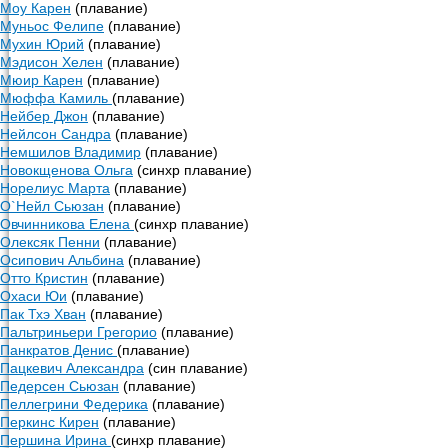
Моу Карен
(плавание)
Муньос Фелипе
(плавание)
Мухин Юрий
(плавание)
Мэдисон Хелен
(плавание)
Мюир Карен
(плавание)
Мюффа Камиль
(плавание)
Нейбер Джон
(плавание)
Нейлсон Сандра
(плавание)
Немшилов Владимир
(плавание)
Новокщенова Ольга
(синхр плавание)
Норелиус Марта
(плавание)
О`Нейл Сьюзан
(плавание)
Овчинникова Елена
(синхр плавание)
Олексяк Пенни
(плавание)
Осипович Альбина
(плавание)
Отто Кристин
(плавание)
Охаси Юи
(плавание)
Пак Тхэ Хван
(плавание)
Пальтриньери Грегорио
(плавание)
Панкратов Денис
(плавание)
Пацкевич Александра
(син плавание)
Педерсен Сьюзан
(плавание)
Пеллегрини Федерика
(плавание)
Перкинс Кирен
(плавание)
Першина Ирина
(синхр плавание)