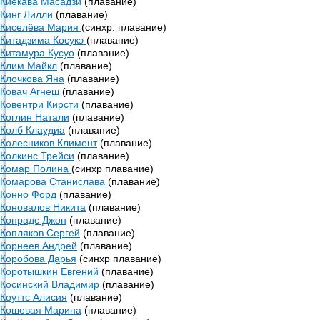
Киёкава Масадзи
(плавание)
Кинг Лилли
(плавание)
Киселёва Мария
(синхр. плавание)
Китадзима Косукэ
(плавание)
Китамура Кусуо
(плавание)
Клим Майкл
(плавание)
Клочкова Яна
(плавание)
Ковач Агнеш
(плавание)
Ковентри Кирсти
(плавание)
Коглин Натали
(плавание)
Колб Клаудиа
(плавание)
Колесников Климент
(плавание)
Колкинс Трейси
(плавание)
Комар Полина
(синхр плавание)
Комарова Станислава
(плавание)
Конно Форд
(плавание)
Коновалов Никита
(плавание)
Конрадс Джон
(плавание)
Копляков Сергей
(плавание)
Корнеев Андрей
(плавание)
Коробова Дарья
(синхр плавание)
Коротышкин Евгений
(плавание)
Косинский Владимир
(плавание)
Коуттс Алисия
(плавание)
Кошевая Марина
(плавание)