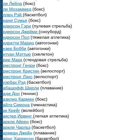
Али Лейла
(бокс)
Али Мохаммед
(бокс)
Аллен Рэй
(баскетбол)
Анани Сумья
(бокс)
Андерсон Гэри
(пулевая стрельба)
Андерсон Джейми
(сноуборд)
Андерсон Пол
(тяжелая атлетика)
Андретти Марио
(автогонки)
Анзер Бобби
(автогонки)
Антуан Мэттью
(скелетон)
Арие Марк
(стендовая стрельба)
Армстронг Генри
(бокс)
Армстронг Кристин
(велоспорт)
Армстронг Лэнс
(велоспорт)
Ауэрбах Рэд
(баскетбол)
Бабашофф Ширли
(плавание)
Бадж Дон
(теннис)
Базилио Кармен
(бокс)
Байлз Симона
(гимнастика)
Бак Крейг
(волейбол)
Бакстер Ирвинг
(легкая атлетика)
Баркли Айрен
(бокс)
Баркли Чарльз
(баскетбол)
Баркман Джейн
(плавание)
Барнс Харрисон
(баскетбол)