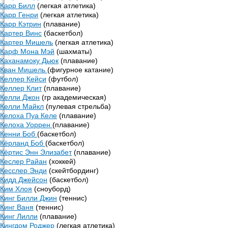
Карр Билл
(легкая атлетика)
Карр Генри
(легкая атлетика)
Карр Кэтрин
(плавание)
Картер Винс
(баскетбол)
Картер Мишель
(легкая атлетика)
Карф Мона Мэй
(шахматы)
Каханамоку Дьюк
(плавание)
Кван Мишель
(фигурное катание)
Келлер Кейси
(футбол)
Келлер Клит
(плавание)
Келли Джон
(гр академическая)
Келли Майкл
(пулевая стрельба)
Келоха Пуа Келе
(плавание)
Келоха Уоррен
(плавание)
Кенни Боб
(баскетбол)
Кёрланд Боб
(баскетбол)
Кёртис Энн Элизабет
(плавание)
Кеслер Райан
(хоккей)
Кесслер Энди
(скейтбординг)
Кидд Джейсон
(баскетбол)
Ким Хлоя
(сноуборд)
Кинг Билли Джин
(теннис)
Кинг Ваня
(теннис)
Кинг Лилли
(плавание)
Кингдом Роджер
(легкая атлетика)