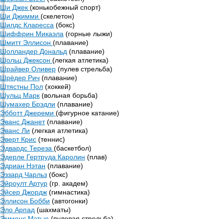
Ши Джек
(конькобежный спорт)
Ши Джимми
(скелетон)
Шилдс Кларесса
(бокс)
Шиффрин Микаэла
(горные лыжи)
Шмитт Эллисон
(плавание)
Шолландер Дональд
(плавание)
Шольц Джексон
(легкая атлетика)
Шрайвер Оливер
(пулев стрельба)
Шрёдер Рич
(плавание)
Штястны Пол
(хоккей)
Шульц Марк
(вольная борьба)
Шумахер Брэдли
(плавание)
Эбботт Джереми
(фигурное катание)
Эванс Джанет
(плавание)
Эванс Ли
(легкая атлетика)
Эверт Крис
(теннис)
Эдвардс Тереза
(баскетбол)
Эдерле Гертруда Каролин
(плав)
Эдриан Нэтан
(плавание)
Эззард Чарльз
(бокс)
Эйроулт Артур
(гр. академ)
Эйсер Джордж
(гимнастика)
Эллисон Бобби
(автогонки)
Эло Арпад
(шахматы)
Эммонс Мэтью
(пулевая стрельба)