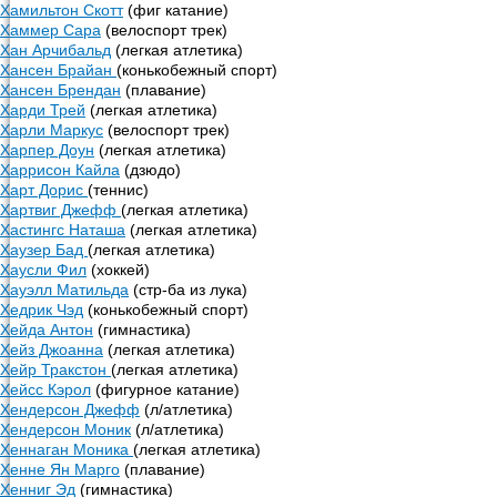
Хамильтон Скотт
(фиг катание)
Хаммер Сара
(велоспорт трек)
Хан Арчибальд
(легкая атлетика)
Хансен Брайан
(конькобежный спорт)
Хансен Брендан
(плавание)
Харди Трей
(легкая атлетика)
Харли Маркус
(велоспорт трек)
Харпер Доун
(легкая атлетика)
Харрисон Кайла
(дзюдо)
Харт Дорис
(теннис)
Хартвиг Джефф
(легкая атлетика)
Хастингс Наташа
(легкая атлетика)
Хаузер Бад
(легкая атлетика)
Хаусли Фил
(хоккей)
Хауэлл Матильда
(стр-ба из лука)
Хедрик Чэд
(конькобежный спорт)
Хейда Антон
(гимнастика)
Хейз Джоанна
(легкая атлетика)
Хейр Тракстон
(легкая атлетика)
Хейсс Кэрол
(фигурное катание)
Хендерсон Джефф
(л/атлетика)
Хендерсон Моник
(л/атлетика)
Хеннаган Моника
(легкая атлетика)
Хенне Ян Марго
(плавание)
Хенниг Эд
(гимнастика)