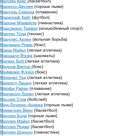
Маллин Крис
(баскетбол)
Манкусо Джулия
(горные лыжи)
Мануэль Симона
(плавание)
Маркграф Кейт
(футбол)
Марони Маккейла
(гимнастика)
Марсикано Тревор
(конькобежный спорт)
Мартин Тодд
(теннис)
Марулис Хелен
(вольная борьба)
Марчиано Рокки
(бокс)
Марш Майкл
(легкая атлетика)
Маршалл Фрэнк
(шахматы)
Матиас Боб
(легкая атлетика)
Меднов Виктор
(бокс)
Мейвезер Флойд
(бокс)
Мередит Тед
(легкая атлетика)
Мерритт Лашон
(легкая атлетика)
Мёрфи Райан
(плавание)
Мерчисон Лорен
(легкая атлетика)
Меслер Стив
(бобслей)
Мид-Лоуренс Андреа
(горные лыжи)
Миккелсен Верн
(баскетбол)
Миллер Боде
(горные лыжи)
Миллер Майкл
(баскетбол)
Миллер Реджи
(баскетбол)
Миллер Шэннон
(гимнастика)