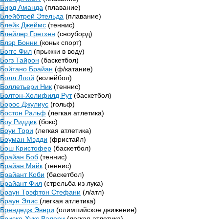
Бирд Аманда
(плавание)
Блейбтрей Этельда
(плавание)
Блейк Джеймс
(теннис)
Блейлер Гретхен
(сноуборд)
Блэр Бонни
(коньк спорт)
Боггс Фил
(прыжки в воду)
Богз Тайрон
(баскетбол)
Бойтано Брайан
(ф/катание)
Болл Ллой
(волейбол)
Боллетьери Ник
(теннис)
Болтон-Холифилд Рут
(баскетбол)
Борос Джулиус
(гольф)
Бостон Ральф
(легкая атлетика)
Боу Риддик
(бокс)
Боуи Тори
(легкая атлетика)
Боуман Мэдди
(фристайл)
Бош Кристофер
(баскетбол)
Брайан Боб
(теннис)
Брайан Майк
(теннис)
Брайант Коби
(баскетбол)
Брайант Фил
(стрельба из лука)
Браун Трэфтон Стефани
(л/атл)
Браун Элис
(легкая атлетика)
Брендедж Эвери
(олимпийское движение)
Бриско-Хукс Валери
(легкая атлетика)