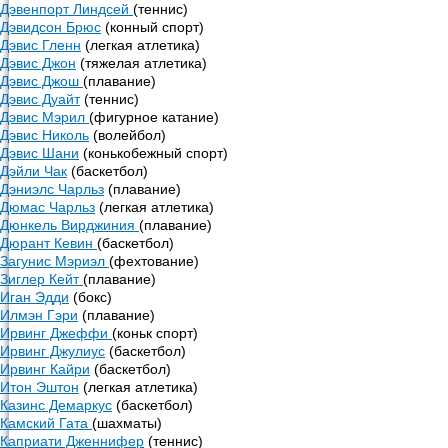
Дэвенпорт Линдсей
(теннис)
Дэвидсон Брюс
(конный спорт)
Дэвис Гленн
(легкая атлетика)
Дэвис Джон
(тяжелая атлетика)
Дэвис Джош
(плавание)
Дэвис Дуайт
(теннис)
Дэвис Мэрил
(фигурное катание)
Дэвис Николь
(волейбол)
Дэвис Шани
(конькобежный спорт)
Дэйли Чак
(баскетбол)
Дэниэлс Чарльз
(плавание)
Дюмас Чарльз
(легкая атлетика)
Дюнкель Вирджиния
(плавание)
Дюрант Кевин
(баскетбол)
Загунис Мэриэл
(фехтование)
Зиглер Кейт
(плавание)
Иган Эдди
(бокс)
Илмэн Гэри
(плавание)
Ирвинг Джеффи
(коньк спорт)
Ирвинг Джулиус
(баскетбол)
Ирвинг Кайри
(баскетбол)
Итон Эштон
(легкая атлетика)
Казинс Демаркус
(баскетбол)
Камский Гата
(шахматы)
Каприати Дженнифер
(теннис)