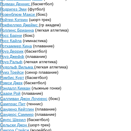
Родман Деннис
(баскетбол)
Родригез Эми
(футбол)
Розенблюм Макси
(бокс)
Ройтер Кэтрин
(шорт-трек)
Рокфеллер Джеймс
(гр академ)
Роллинс Брианна
(легкая атлетика)
Росс Барни
(бокс)
Росс Кайла
(гимнастика)
Ротхаммер Кина
(плавание)
Роуз Деррик
(баскетбол)
Роуз Джефф
(плавание)
Роуз Ральф
(легкая атлетика)
Рудольф Вильма
(легкая атлетика)
Руиз Трейси
(синхр плавание)
Рэмбис Курт
(баскетбол)
Рэмси Джек
(баскетбол)
Рэндалл Киккан
(лыжные гонки)
Саари Рой
(плавание)
Салливан Джон Лоуренс
(бокс)
Сампрас Пит
(теннис)
Сандено Кейтлин
(плавание)
Сандерс Саммер
(плавание)
Свупс Шерил
(баскетбол)
Сельски Джон
(шорт-трек)
Сикора Стейси
(волейбол)