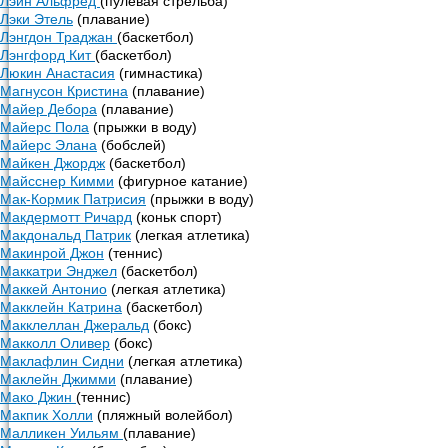
Лэйн Альфред
(пулевая стрельба)
Лэки Этель
(плавание)
Лэнгдон Траджан
(баскетбол)
Лэнгфорд Кит
(баскетбол)
Люкин Анастасия
(гимнастика)
Магнусон Кристина
(плавание)
Майер Дебора
(плавание)
Майерс Пола
(прыжки в воду)
Майерс Элана
(бобслей)
Майкен Джордж
(баскетбол)
Майсснер Кимми
(фигурное катание)
Мак-Кормик Патрисия
(прыжки в воду)
Макдермотт Ричард
(коньк спорт)
Макдональд Патрик
(легкая атлетика)
Макинрой Джон
(теннис)
Маккатри Энджел
(баскетбол)
Маккей Антонио
(легкая атлетика)
Макклейн Катрина
(баскетбол)
Макклеллан Джеральд
(бокс)
Макколл Оливер
(бокс)
Маклафлин Сидни
(легкая атлетика)
Маклейн Джимми
(плавание)
Мако Джин
(теннис)
Макпик Холли
(пляжный волейбол)
Малликен Уильям
(плавание)