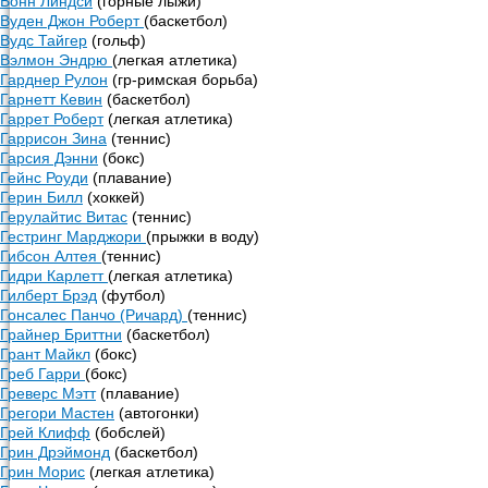
Вонн Линдси
(горные лыжи)
Вуден Джон Роберт
(баскетбол)
Вудс Тайгер
(гольф)
Вэлмон Эндрю
(легкая атлетика)
Гарднер Рулон
(гр-римская борьба)
Гарнетт Кевин
(баскетбол)
Гаррет Роберт
(легкая атлетика)
Гаррисон Зина
(теннис)
Гарсия Дэнни
(бокс)
Гейнс Роуди
(плавание)
Герин Билл
(хоккей)
Герулайтис Витас
(теннис)
Гестринг Марджори
(прыжки в воду)
Гибсон Алтея
(теннис)
Гидри Карлетт
(легкая атлетика)
Гилберт Брэд
(футбол)
Гонсалес Панчо (Ричард)
(теннис)
Грайнер Бриттни
(баскетбол)
Грант Майкл
(бокс)
Греб Гарри
(бокс)
Греверс Мэтт
(плавание)
Грегори Мастен
(автогонки)
Грей Клифф
(бобслей)
Грин Дрэймонд
(баскетбол)
Грин Морис
(легкая атлетика)