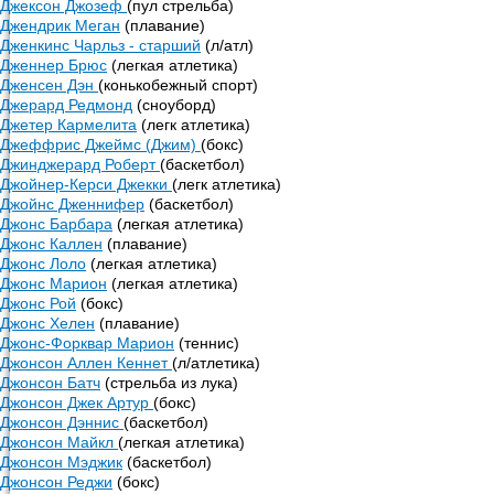
Джексон Джозеф
(пул стрельба)
Джендрик Меган
(плавание)
Дженкинс Чарльз - старший
(л/атл)
Дженнер Брюс
(легкая атлетика)
Дженсен Дэн
(конькобежный спорт)
Джерард Редмонд
(сноуборд)
Джетер Кармелита
(легк атлетика)
Джеффрис Джеймс (Джим)
(бокс)
Джинджерард Роберт
(баскетбол)
Джойнер-Керси Джекки
(легк атлетика)
Джойнс Дженнифер
(баскетбол)
Джонс Барбара
(легкая атлетика)
Джонс Каллен
(плавание)
Джонс Лоло
(легкая атлетика)
Джонс Марион
(легкая атлетика)
Джонс Рой
(бокс)
Джонс Хелен
(плавание)
Джонс-Форквар Марион
(теннис)
Джонсон Аллен Кеннет
(л/атлетика)
Джонсон Батч
(стрельба из лука)
Джонсон Джек Артур
(бокс)
Джонсон Дэннис
(баскетбол)
Джонсон Майкл
(легкая атлетика)
Джонсон Мэджик
(баскетбол)
Джонсон Реджи
(бокс)