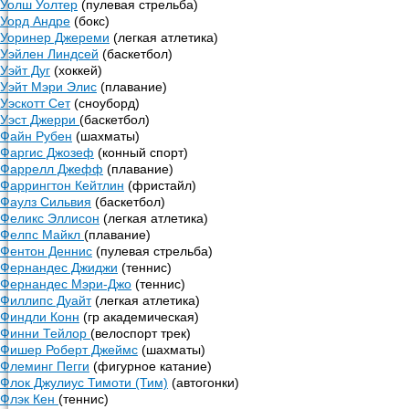
Уолш Уолтер
(пулевая стрельба)
Уорд Андре
(бокс)
Уоринер Джереми
(легкая атлетика)
Уэйлен Линдсей
(баскетбол)
Уэйт Дуг
(хоккей)
Уэйт Мэри Элис
(плавание)
Уэскотт Сет
(сноуборд)
Уэст Джерри
(баскетбол)
Файн Рубен
(шахматы)
Фаргис Джозеф
(конный спорт)
Фаррелл Джефф
(плавание)
Фаррингтон Кейтлин
(фристайл)
Фаулз Сильвия
(баскетбол)
Феликс Эллисон
(легкая атлетика)
Фелпс Майкл
(плавание)
Фентон Деннис
(пулевая стрельба)
Фернандес Джиджи
(теннис)
Фернандес Мэри-Джо
(теннис)
Филлипс Дуайт
(легкая атлетика)
Финдли Конн
(гр академическая)
Финни Тейлор
(велоспорт трек)
Фишер Роберт Джеймс
(шахматы)
Флеминг Пегги
(фигурное катание)
Флок Джулиус Тимоти (Тим)
(автогонки)
Флэк Кен
(теннис)