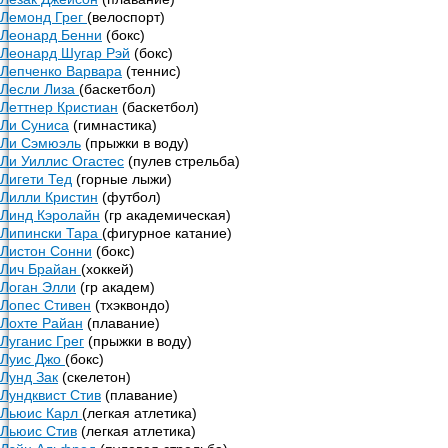
Лемонд Грег
(велоспорт)
Леонард Бенни
(бокс)
Леонард Шугар Рэй
(бокс)
Лепченко Варвара
(теннис)
Лесли Лиза
(баскетбол)
Леттнер Кристиан
(баскетбол)
Ли Суниса
(гимнастика)
Ли Сэмюэль
(прыжки в воду)
Ли Уиллис Огастес
(пулев стрельба)
Лигети Тед
(горные лыжи)
Лилли Кристин
(футбол)
Линд Кэролайн
(гр академическая)
Липински Тара
(фигурное катание)
Листон Сонни
(бокс)
Лич Брайан
(хоккей)
Логан Элли
(гр академ)
Лопес Стивен
(тхэквондо)
Лохте Райан
(плавание)
Луганис Грег
(прыжки в воду)
Луис Джо
(бокс)
Лунд Зак
(скелетон)
Лундквист Стив
(плавание)
Льюис Карл
(легкая атлетика)
Льюис Стив
(легкая атлетика)