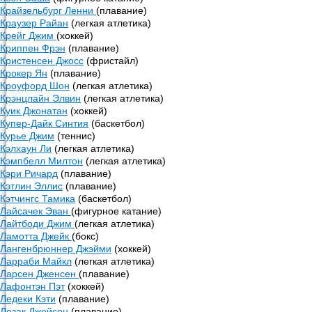
Крайзельбург Ленни
(плавание)
Краузер Райан
(легкая атлетика)
Крейг Джим
(хоккей)
Криппен Фрэн
(плавание)
Кристенсен Джосс
(фристайл)
Крокер Ян
(плавание)
Кроуфорд Шон
(легкая атлетика)
Крэнцлайн Элвин
(легкая атлетика)
Куик Джонатан
(хоккей)
Купер-Дайк Синтия
(баскетбол)
Курье Джим
(теннис)
Кэлхаун Ли
(легкая атлетика)
Кэмпбелл Милтон
(легкая атлетика)
Кэри Ричард
(плавание)
Кэтлин Эллис
(плавание)
Кэтчингс Тамика
(баскетбол)
Лайсачек Эван
(фигурное катание)
Лайтбоди Джим
(легкая атлетика)
Ламотта Джейк
(бокс)
Лангенбрюннер Джэйми
(хоккей)
Ларраби Майкл
(легкая атлетика)
Ларсен Дженсен
(плавание)
Лафонтэн Пэт
(хоккей)
Ледеки Кэти
(плавание)
Лезак Джейсон
(плавание)