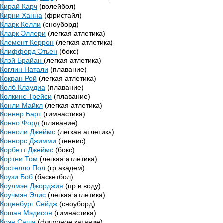
Кирай Карч
(волейбол)
Кирни Ханна
(фристайл)
Кларк Келли
(сноуборд)
Кларк Эллери
(легкая атлетика)
Клемент Керрон
(легкая атлетика)
Клиффорд Этьен
(бокс)
Клэй Брайан
(легкая атлетика)
Коглин Натали
(плавание)
Кокран Рой
(легкая атлетика)
Колб Клаудиа
(плавание)
Колкинс Трейси
(плавание)
Конли Майкл
(легкая атлетика)
Коннер Барт
(гимнастика)
Конно Форд
(плавание)
Конноли Джеймс
(легкая атлетика)
Коннорс Джимми
(теннис)
Корбетт Джеймс
(бокс)
Кортни Том
(легкая атлетика)
Костелло Пол
(гр академ)
Коузи Боб
(баскетбол)
Коулмэн Джорджия
(пр в воду)
Коучмэн Элис
(легкая атлетика)
Коценбург Сейдж
(сноуборд)
Кошан Мэдисон
(гимнастика)
Коэн Саша
(фигурное катание)