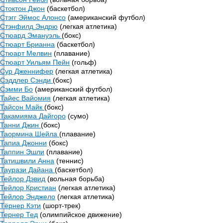
Стоктон Джон
(баскетбол)
Стэгг Эймос Алонсо
(американский футбол)
Стэнфилд Эндрю
(легкая атлетика)
Стюард Эмануэль
(бокс)
Стюарт Брианна
(баскетбол)
Стюарт Мелвин
(плавание)
Стюарт Уильям Пейн
(гольф)
Сур Дженнифер
(легкая атлетика)
Сэддлер Сэнди
(бокс)
Сэмми Бо
(американский футбол)
Тайес Вайомия
(легкая атлетика)
Тайсон Майк
(бокс)
Такамияма Дайгоро
(сумо)
Танни Джин
(бокс)
Таормина Шейла
(плавание)
Тапиа Джонни
(бокс)
Таппин Эшли
(плавание)
Татишвили Анна
(теннис)
Таурази Дайана
(баскетбол)
Тейлор Дэвид
(вольная борьба)
Тейлор Кристиан
(легкая атлетика)
Тейлор Энджело
(легкая атлетика)
Тёрнер Кэти
(шорт-трек)
Тернер Тед
(олимпийское движение)