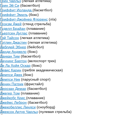
Грин Чарльз
(легкая атлетика)
Грин Эй Си
(баскетбол)
Гриффит Иоланда
(баскетбол)
Гриффит Эмиль
(бокс)
Гриффит-Джойнер Флоренс
(л/а)
Грэхэм Джей
(стенд стрельба)
Гуделл Брайан
(плавание)
Гьертсен Дуглас
(плавание)
Гэй Тайсон
(легкая атлетика)
Гэтлин Джастин
(легкая атлетика)
Даблдей Эбнер
(бейсбол)
Данди Анджело
(бокс)
Данкан Тим
(баскетбол)
Даунинг Бартон
(велоспорт трек)
Де Ла Хойя Оскар
(бокс)
Девис Карин
(гребля академическая)
Демпси Джек
(бокс)
Демпси Ник
(парусный спорт)
Денин Патрик
(фристайл)
Дерозан Демар
(баскетбол)
Джегер Том
(плавание)
Джейкобс Крис
(плавание)
Джеймс Леброн
(баскетбол)
Джекобеллис Линдси
(сноуборд)
Джексон Артур Чарльз
(пулевая стрельба)