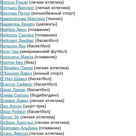
Мэтсон Рэнди
(легкая атлетика)
Мэттьюз Винсент
(легкая атлетика)
Мюллер Петер
(конькобежный спорт)
Навратилова Мартина
(теннис)
Накамура Хикару
(шахматы)
Нейбер Джон
(плавание)
Нейлсон Сандра
(плавание)
Нейсмит Джеймс
(баскетбол)
Нельсон Дон
(баскетбол)
Нолл Чак
(американский футбол)
Норелиус Марта
(плавание)
Нортон Кен
(бокс)
О'Брайен Пэрри
(легкая атлетика)
О'Коннор Дэвид
(конный спорт)
О`Нил Шакил
(баскетбол)
Огастус Сеймон
(баскетбол)
Одом Ламар
(баскетбол)
Олива Серхио
(бодибилдинг)
Оливер Дэвид
(легкая атлетика)
Оно Аполо
(шорт-трек)
Орри Роберт
(баскетбол)
Ортер Эл
(легкая атлетика)
Осборн Харольд
(легкая атлетика)
Осипович Альбина
(плавание)
Оуэнс Джесси
(легкая атлетика)