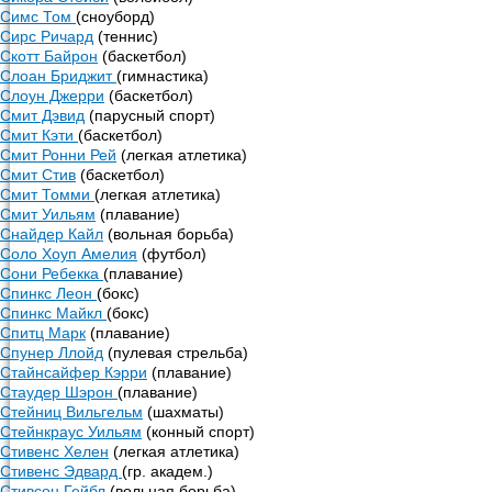
Симс Том
(сноуборд)
Сирс Ричард
(теннис)
Скотт Байрон
(баскетбол)
Слоан Бриджит
(гимнастика)
Слоун Джерри
(баскетбол)
Смит Дэвид
(парусный спорт)
Смит Кэти
(баскетбол)
Смит Ронни Рей
(легкая атлетика)
Смит Стив
(баскетбол)
Смит Томми
(легкая атлетика)
Смит Уильям
(плавание)
Снайдер Кайл
(вольная борьба)
Соло Хоуп Амелия
(футбол)
Сони Ребекка
(плавание)
Спинкс Леон
(бокс)
Спинкс Майкл
(бокс)
Спитц Марк
(плавание)
Спунер Ллойд
(пулевая стрельба)
Стайнсайфер Кэрри
(плавание)
Стаудер Шэрон
(плавание)
Стейниц Вильгельм
(шахматы)
Стейнкраус Уильям
(конный спорт)
Стивенс Хелен
(легкая атлетика)
Стивенс Эдвард
(гр. академ.)
Стивсон Гейбл
(вольная борьба)