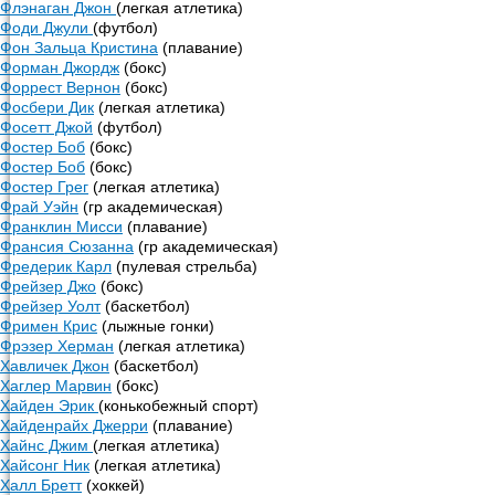
Флэнаган Джон
(легкая атлетика)
Фоди Джули
(футбол)
Фон Зальца Кристина
(плавание)
Форман Джордж
(бокс)
Форрест Вернон
(бокс)
Фосбери Дик
(легкая атлетика)
Фосетт Джой
(футбол)
Фостер Боб
(бокс)
Фостер Боб
(бокс)
Фостер Грег
(легкая атлетика)
Фрай Уэйн
(гр академическая)
Франклин Мисси
(плавание)
Франсия Сюзанна
(гр академическая)
Фредерик Карл
(пулевая стрельба)
Фрейзер Джо
(бокс)
Фрейзер Уолт
(баскетбол)
Фримен Крис
(лыжные гонки)
Фрэзер Херман
(легкая атлетика)
Хавличек Джон
(баскетбол)
Хаглер Марвин
(бокс)
Хайден Эрик
(конькобежный спорт)
Хайденрайх Джерри
(плавание)
Хайнс Джим
(легкая атлетика)
Хайсонг Ник
(легкая атлетика)
Халл Бретт
(хоккей)