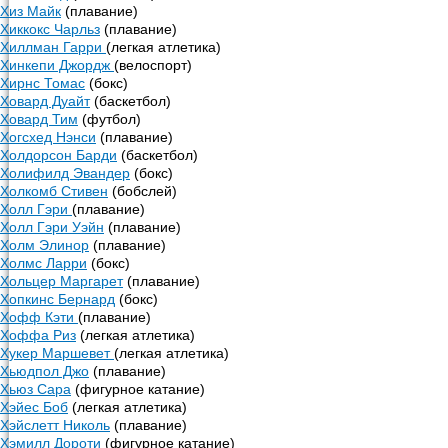
Хиз Майк
(плавание)
Хиккокс Чарльз
(плавание)
Хиллман Гарри
(легкая атлетика)
Хинкепи Джордж
(велоспорт)
Хирнс Томас
(бокс)
Ховард Дуайт
(баскетбол)
Ховард Тим
(футбол)
Хогсхед Нэнси
(плавание)
Холдорсон Барди
(баскетбол)
Холифилд Эвандер
(бокс)
Холкомб Стивен
(бобслей)
Холл Гэри
(плавание)
Холл Гэри Уэйн
(плавание)
Холм Элинор
(плавание)
Холмс Ларри
(бокс)
Хольцер Маргарет
(плавание)
Хопкинс Бернард
(бокс)
Хофф Кэти
(плавание)
Хоффа Риз
(легкая атлетика)
Хукер Маршевет
(легкая атлетика)
Хьюдпол Джо
(плавание)
Хьюз Сара
(фигурное катание)
Хэйес Боб
(легкая атлетика)
Хэйслетт Николь
(плавание)
Хэмилл Дороти
(фигурное катание)