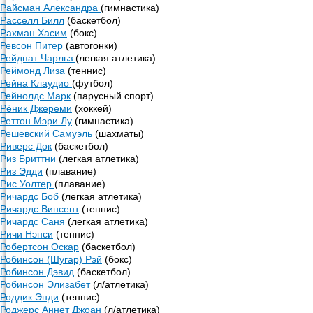
Райсман Александра
(гимнастика)
Расселл Билл
(баскетбол)
Рахман Хасим
(бокс)
Ревсон Питер
(автогонки)
Рейдпат Чарльз
(легкая атлетика)
Реймонд Лиза
(теннис)
Рейна Клаудио
(футбол)
Рейнолдс Марк
(парусный спорт)
Рёник Джереми
(хоккей)
Реттон Мэри Лу
(гимнастика)
Решевский Самуэль
(шахматы)
Риверс Док
(баскетбол)
Риз Бриттни
(легкая атлетика)
Риз Эдди
(плавание)
Рис Уолтер
(плавание)
Ричардс Боб
(легкая атлетика)
Ричардс Винсент
(теннис)
Ричардс Саня
(легкая атлетика)
Ричи Нэнси
(теннис)
Робертсон Оскар
(баскетбол)
Робинсон (Шугар) Рэй
(бокс)
Робинсон Дэвид
(баскетбол)
Робинсон Элизабет
(л/атлетика)
Роддик Энди
(теннис)
Роджерс Аннет Джоан
(л/атлетика)