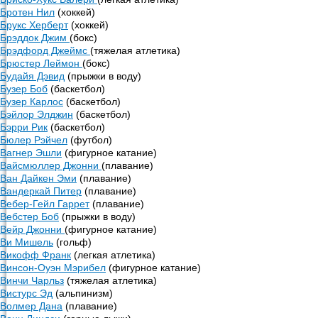
Бротен Нил
(хоккей)
Брукс Херберт
(хоккей)
Брэддок Джим
(бокс)
Брэдфорд Джеймс
(тяжелая атлетика)
Брюстер Леймон
(бокс)
Будайя Дэвид
(прыжки в воду)
Бузер Боб
(баскетбол)
Бузер Карлос
(баскетбол)
Бэйлор Элджин
(баскетбол)
Бэрри Рик
(баскетбол)
Бюлер Рэйчел
(футбол)
Вагнер Эшли
(фигурное катание)
Вайсмюллер Джонни
(плавание)
Ван Дайкен Эми
(плавание)
Вандеркай Питер
(плавание)
Вебер-Гейл Гаррет
(плавание)
Вебстер Боб
(прыжки в воду)
Вейр Джонни
(фигурное катание)
Ви Мишель
(гольф)
Викофф Франк
(легкая атлетика)
Винсон-Оуэн Мэрибел
(фигурное катание)
Винчи Чарльз
(тяжелая атлетика)
Вистурс Эд
(альпинизм)
Волмер Дана
(плавание)