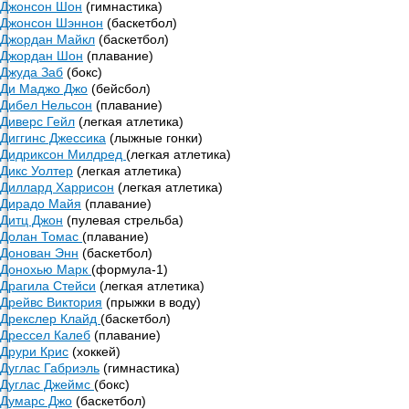
Джонсон Шон
(гимнастика)
Джонсон Шэннон
(баскетбол)
Джордан Майкл
(баскетбол)
Джордан Шон
(плавание)
Джуда Заб
(бокс)
Ди Маджо Джо
(бейсбол)
Дибел Нельсон
(плавание)
Диверс Гейл
(легкая атлетика)
Диггинс Джессика
(лыжные гонки)
Дидриксон Милдред
(легкая атлетика)
Дикс Уолтер
(легкая атлетика)
Диллард Харрисон
(легкая атлетика)
Дирадо Майя
(плавание)
Дитц Джон
(пулевая стрельба)
Долан Томас
(плавание)
Донован Энн
(баскетбол)
Донохью Марк
(формула-1)
Драгила Стейси
(легкая атлетика)
Дрейвс Виктория
(прыжки в воду)
Дрекслер Клайд
(баскетбол)
Дрессел Калеб
(плавание)
Друри Крис
(хоккей)
Дуглас Габриэль
(гимнастика)
Дуглас Джеймс
(бокс)
Думарс Джо
(баскетбол)