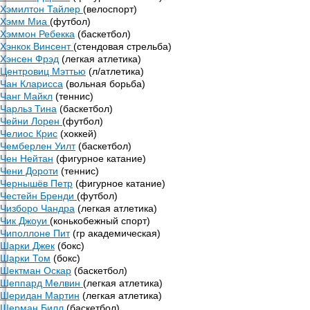
Хэмилтон Тайлер
(велоспорт)
Хэмм Миа
(футбол)
Хэммон Ребекка
(баскетбол)
Хэнкок Винсент
(стендовая стрельба)
Хэнсен Фрэд
(легкая атлетика)
Центровиц Мэттью
(л/атлетика)
Чан Кларисса
(вольная борьба)
Чанг Майкл
(теннис)
Чарльз Тина
(баскетбол)
Чейни Лорен
(футбол)
Челиос Крис
(хоккей)
Чемберлен Уилт
(баскетбол)
Чен Нейтан
(фигурное катание)
Чени Дороти
(теннис)
Чернышёв Петр
(фигурное катание)
Честейн Бренди
(футбол)
Чизборо Чандра
(легкая атлетика)
Чик Джоуи
(конькобежный спорт)
Чиполлоне Пит
(гр академическая)
Шарки Джек
(бокс)
Шарки Том
(бокс)
Шектман Оскар
(баскетбол)
Шеппард Мелвин
(легкая атлетика)
Шеридан Мартин
(легкая атлетика)
Шерман Билл
(баскетбол)