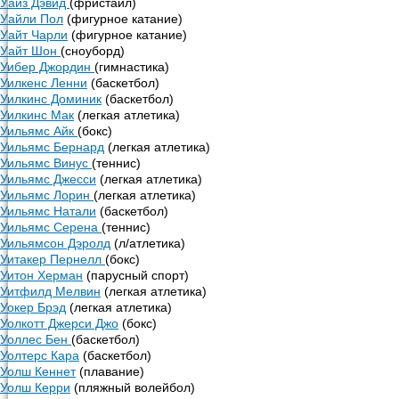
Уайз Дэвид
(фристайл)
Уайли Пол
(фигурное катание)
Уайт Чарли
(фигурное катание)
Уайт Шон
(сноуборд)
Уибер Джордин
(гимнастика)
Уилкенс Ленни
(баскетбол)
Уилкинс Доминик
(баскетбол)
Уилкинс Мак
(легкая атлетика)
Уильямс Айк
(бокс)
Уильямс Бернард
(легкая атлетика)
Уильямс Винус
(теннис)
Уильямс Джесси
(легкая атлетика)
Уильямс Лорин
(легкая атлетика)
Уильямс Натали
(баскетбол)
Уильямс Серена
(теннис)
Уильямсон Дэролд
(л/атлетика)
Уитакер Пернелл
(бокс)
Уитон Херман
(парусный спорт)
Уитфилд Мелвин
(легкая атлетика)
Уокер Брэд
(легкая атлетика)
Уолкотт Джерси Джо
(бокс)
Уоллес Бен
(баскетбол)
Уолтерс Кара
(баскетбол)
Уолш Кеннет
(плавание)
Уолш Керри
(пляжный волейбол)