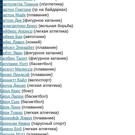
Бартолетта Тианна
(л/атлетика)
Бартон Грегори
(гр на байдарках)
Бартон Майк
(плавание)
Баттон Дик
(фигурное катание)
Баумгартнер Брюс
(вольная борьба)
Бейберс Алонсо
(легкая атлетика)
Бейкер Бак
(автогонки)
Бейкс Дэвид
(хоккей)
Бейсел Элизабет
(плавание)
Бейтс Эван
(фигурное катание)
Белбин Танит
(фигурное катание)
Беллами Уолт
(баскетбол)
Белоут Мелисса
(плавание)
Бенко Линдсэй
(плавание)
Беннетт Кайл
(велоспорт)
Бенуа Джоан
(легкая атлетика)
Бёрд Крис
(бокс)
Бёрд Ларри
(баскетбол)
Бёрд Сью
(баскетбол)
Бёрк Линн
(плавание)
Бёрк Томас
(легкая атлетика)
Беркофф Дэвид
(плавание)
Бернхэм Кевин
(парусный спорт)
Бимон Боб
(легкая атлетика)
Бионди Мэтт
(плавание)