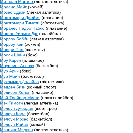
Митчелл Мантео
(легкая атлетика)
Модано Майк
(хоккей)
Мозес Эдвин
(легкая атлетика)
Монтгомери Джеймс
(плавание)
Монтгомери Тимоти
(л/атлетика)
Моралес Педро Пабло
(плавание)
Морган Уильям Дж.
(волейбол)
Морроу Бобби
(легкая атлетика)
Морроу Кен
(хоккей)
Морфи Пол
(шахматы)
Мосли Шейн
(бокс)
Моу Карен
(плавание)
Моурнинг Алонзо
(баскетбол)
Мур Арчи
(бокс)
Мур Майя
(баскетбол)
Мухаммад Далайла
(л/атлетика)
Мэдден Бизи
(конный спорт)
Мэдисон Хелен
(плавание)
Мэй-Трейнор Мисти
(пляж волейбол)
Мэк Тимоти
(легкая атлетика)
Мэлоун Джордан
(шорт-трек)
Мэлоун Карл
(баскетбол)
Мэлоун Мозес
(баскетбол)
Мэлоун Райан
(хоккей)
Мэннинг Мэдлин
(легкая атлетика)