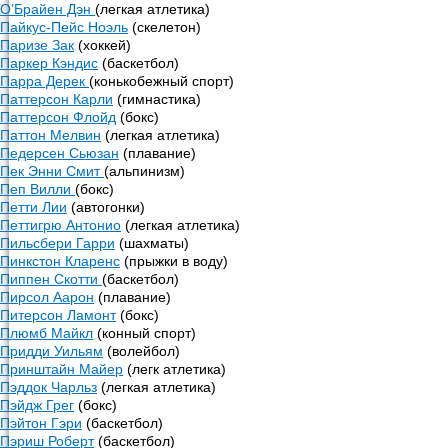
О’Брайен Дэн
(легкая атлетика)
Пайкус-Пейс Ноэль
(скелетон)
Паризе Зак
(хоккей)
Паркер Кэндис
(баскетбол)
Парра Дерек
(конькобежный спорт)
Паттерсон Карли
(гимнастика)
Паттерсон Флойд
(бокс)
Паттон Мелвин
(легкая атлетика)
Педерсен Сьюзан
(плавание)
Пек Энни Смит
(альпинизм)
Пеп Вилли
(бокс)
Петти Лии
(автогонки)
Петтигрю Антонио
(легкая атлетика)
Пильсбери Гарри
(шахматы)
Пинкстон Кларенс
(прыжки в воду)
Пиппен Скотти
(баскетбол)
Пирсол Аарон
(плавание)
Питерсон Ламонт
(бокс)
Плюмб Майкл
(конный спорт)
Придди Уильям
(волейбол)
Принштайн Майер
(легк атлетика)
Пэддок Чарльз
(легкая атлетика)
Пэйдж Грег
(бокс)
Пэйтон Гэри
(баскетбол)
Пэриш Роберт
(баскетбол)