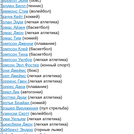
Террелл Эрни
(бокс)
Тилден Билл
(теннис)
Тиммонс Стив
(волейбол)
Ткачук Кейт
(хоккей)
Толан Эдди
(легкая атлетика)
Томас Айзея
(баскетбол)
Томас Джон
(легкая атлетика)
Томас Тим
(хоккей)
Томпсон Дженни
(плавание)
Томпсон Клей
(баскетбол)
Томпсон Тина
(баскетбол)
Томпсон Уилбур
(легкая атлетика)
Томсон Эрл Фостер
(конный спорт)
Тони Джеймс
(бокс)
Торп Джеймс
(легкая атлетика)
Торренс Гвен
(легкая атлетика)
Торрес Дара
(плавание)
Трикл Дик
(автогонки)
Троттер Диди
(легкая атлетика)
Тротье Брайан
(хоккей)
Трэшер Вирджиния
(пул стрельба)
Тузински Скотт
(волейбол)
Туми Уильям
(легкая атлетика)
Тьюксбери Джон
(легкая атлетика)
Уайбрехт Эндрю
(горные лыжи)