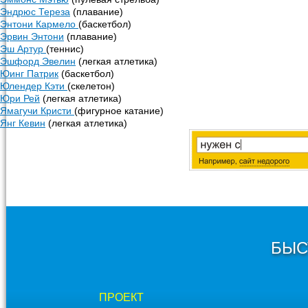
Эндрюс Тереза
(плавание)
Энтони Кармело
(баскетбол)
Эрвин Энтони
(плавание)
Эш Артур
(теннис)
Эшфорд Эвелин
(легкая атлетика)
Юинг Патрик
(баскетбол)
Юлендер Кэти
(скелетон)
Юри Рей
(легкая атлетика)
Ямагучи Кристи
(фигурное катание)
Янг Кевин
(легкая атлетика)
БЫС
ПРОЕКТ